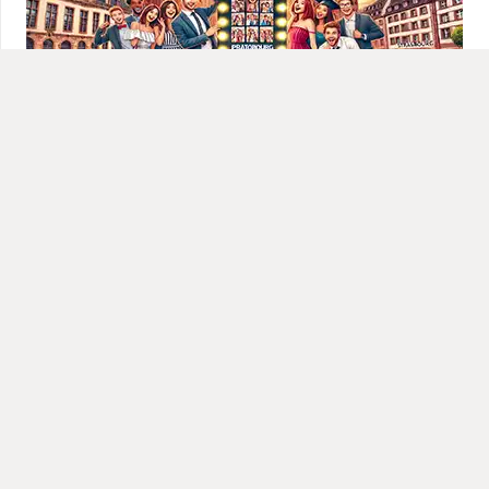
LOCATION PHOTOBOOTH ET VIDEOBOOTH 360
POUR ÉTUDIANTS À STRASBOURG