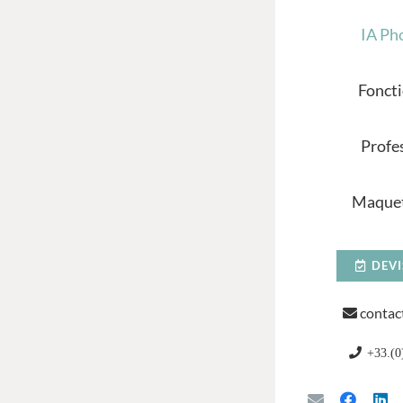
IA Ph
Foncti
Profe
Maquet
DEVI
contac
+33.(0