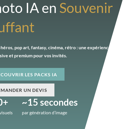
oto IA en
Souvenir
uffant
héros, pop art, fantasy, cinéma, rétro : une expérience
ive et premium pour vos invités.
COUVRIR LES PACKS IA
EMANDER UN DEVIS
0
+
~
15
secondes
visuels
par génération d’image