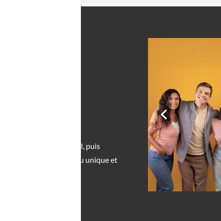
ée.
 PHOTO
IQUE À UN
AIT IA
hoisit son univers visuel, puis
artificielle génère un rendu unique et