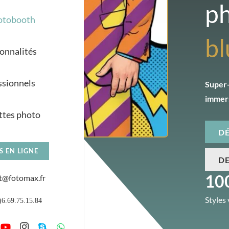
ph
otobooth
bl
onnalités
ssionnels
Super-
immers
tes photo
DÉ
S EN LIGNE
D
10
t@fotomax.fr
Styles 
)6.69.75.15.84