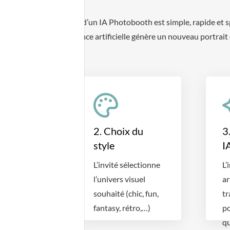
Le fonctionnement d’un IA Photobooth est simple, rapide et sp
classique, l’intelligence artificielle génère un nouveau portrait d
e de
2. Choix du
3
style
I
L’invité sélectionne
L’
 place
l’univers visuel
ar
souhaité (chic, fun,
tr
th pour
fantasy, rétro,…)
po
o
qu
 nette et