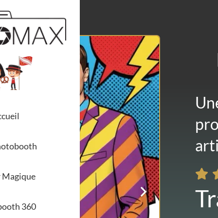
Une
cueil
pro
arti
hotobooth
r Magique
Tr
booth 360