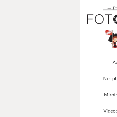
Ac
Nos p
Miroi
Video