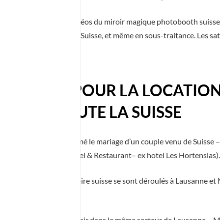
ation des animations vidéos du miroir magique photobooth suisse 
 événement, même en Suisse, et même en sous-traitance. Les satisfa
e objectif prioritaire.
EMANDES POUR LA LOCATION
ENT DE TOUTE LA SUISSE
ernier, nous avions animé le mariage d’un couple venu de Suisse – 
rr en Alsace (Le H – Hotel & Restaurant– ex hotel Les Hortensias).
vénements sur le territoire suisse se sont déroulés à Lausanne et
e miroir magique photo.
uite à nouveau pu revenir dans le même secteur de Lausanne – Mo