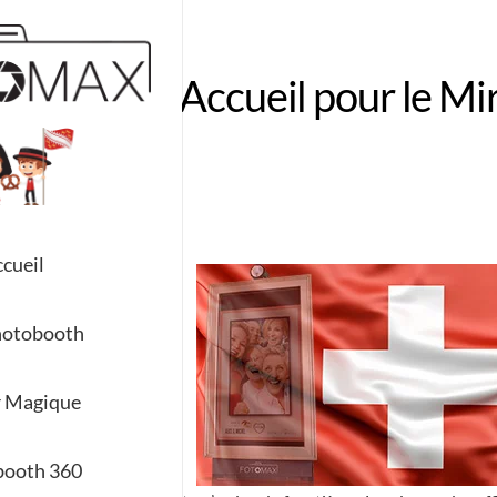
sse, Terre d’Accueil pour le 
ax
cueil
hotobooth
r Magique
booth 360