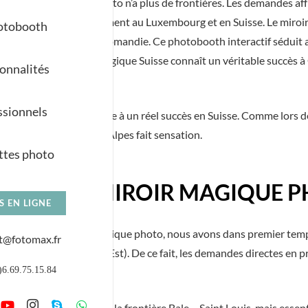
otre Miroir Magique photo n’a plus de frontières. Les demandes af
emagne, mais principalement au Luxembourg et en Suisse. Le miro
otobooth
anne et dans toute la Romandie. Ce photobooth interactif séduit a
uh” unique. Le miroir magique Suisse connaît un véritable succès 
onnalités
ut de gamme.
ssionnels
ique Photobooth
fait face à un réel succès en Suisse. Comme lors
nu de l’autre côté des Alpes fait sensation.
tes photo
ÉBUTS DU MIROIR MAGIQUE P
S EN LIGNE
ent de notre miroir magique photo, nous avons dans premier temps
t@fotomax.fr
s Rhin, Alsace | Grand Est). De ce fait, les demandes directes en 
)6.69.75.15.84
quelques événements à la frontière Bale – Saint Louis, mais essen