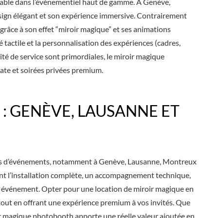
able dans l’événementiel haut de gamme. À Genève,
sign élégant et son expérience immersive. Contrairement
grâce à son effet “miroir magique” et ses animations
 tactile et la personnalisation des expériences (cadres,
ité de service sont primordiales, le miroir magique
te et soirées privées premium.
: GENÈVE, LAUSANNE ET
ypes d’événements, notamment à Genève, Lausanne, Montreux
ment l’installation complète, un accompagnement technique,
e événement. Opter pour une location de miroir magique en
tout en offrant une expérience premium à vos invités. Que
oir magique photobooth apporte une réelle valeur ajoutée en