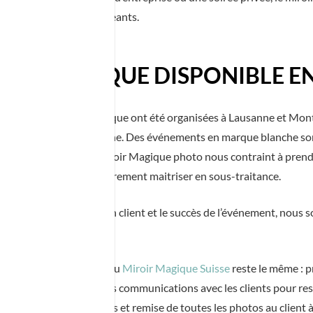
venirs uniques et engageants.
ROIR MAGIQUE DISPONIBLE E
animations Miroir Magique ont été organisées à Lausanne et Mont
 de la région de Lausanne. Des événements en marque blanche sont 
 de notre photobooth Miroir Magique photo nous contraint à prend
ous ne pouvons pas entièrement maitriser en sous-traitance.
nt toujours la satisfaction client et le succès de l’événement, nous
e blanche, le concept du
Miroir Magique Suisse
reste le même : p
@
*****
ax.fr
dans toutes les communications avec les clients pour res
, impression des photos et remise de toutes les photos au client à