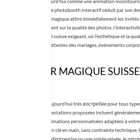
que Suisse s’impose aujourd’hui comme une animation incontourn
ns toute la Romandie, ce photobooth interactif séduit par son de
to classiques, le miroir magique attire immédiatement les invités 
 succès repose également sur la qualité des photos, l’interactivité
sages). Dans un marché suisse exigeant, où l’esthétique et la qual
ond parfaitement aux attentes des mariages, événements corpora
ION MIROIR MAGIQUE SUISSE 
TOURS
roir magique Suisse est aujourd’hui très востребée pour tous t
andes villes suisses. Les prestations proposées incluent générale
s instantanées et des animations personnalisées adaptées à votr
de garantir une animation clé en main, sans contrainte technique, 
n mariage, un événement d’entreprise ou une soirée privée, le mir