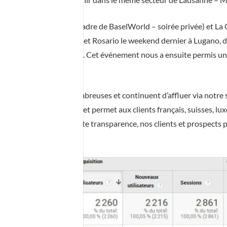
semaines, Bale (dans le cadre de BaselWorld – soirée privée) et L
it connaissance de Maria et Rosario le weekend dernier à Lugano, d
u bord du Lac de Lugano. Cet événement nous a ensuite permis un r
ont de plus en plus nombreuses et continuent d’affluer via notre s
ateur de notre site internet permet aux clients français, suisses, 
 événement. Ainsi en toute transparence, nos clients et prospects 
ure.