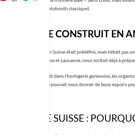
 uniquement une box photobooth classique).
SEAU SUISSE CONSTRUIT EN 
ganiser des événements en Suisse était prédéfini, mais n’était pas u
u d’amis résidant à Genève et Lausanne, nous incitait déjà à prépare
 le réseau dont on disposait dans l’horlogerie genevoise, les org
ment via des
family office
pouvait nous donner de bons espoirs pou
R MAGIQUE SUISSE : POURQUO