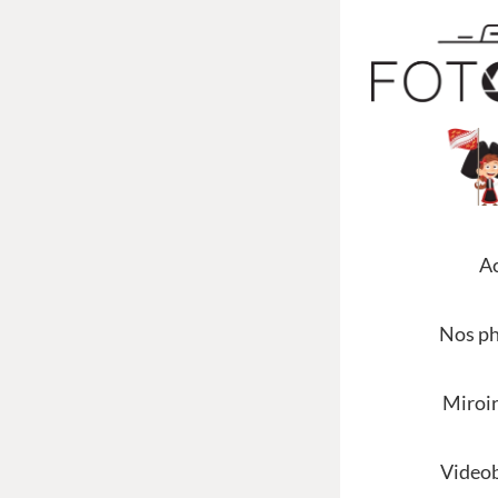
La Sui
Fotom
il y a 7 ans
Ac
Nos p
Miroi
Video