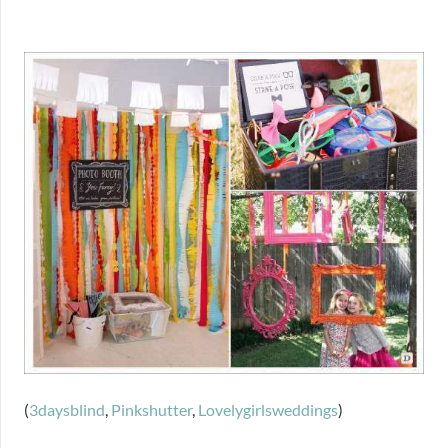
(
3daysblind
,
Pinkshutter
,
Lovelygirlsweddings
)